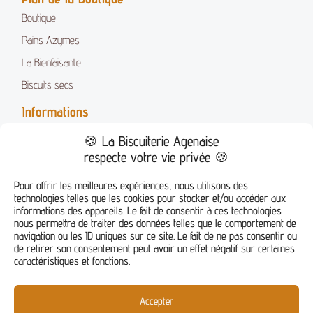
Boutique
Pains Azymes
La Bienfaisante
Biscuits secs
Informations
Mentions Légales
🍪 La Biscuiterie Agenaise
Conditions Générales de Vente
respecte votre vie privée 🍪
FAQ
Pour offrir les meilleures expériences, nous utilisons des
technologies telles que les cookies pour stocker et/ou accéder aux
Suivez-nous !
informations des appareils. Le fait de consentir à ces technologies
nous permettra de traiter des données telles que le comportement de
navigation ou les ID uniques sur ce site. Le fait de ne pas consentir ou
de retirer son consentement peut avoir un effet négatif sur certaines
caractéristiques et fonctions.
Accepter