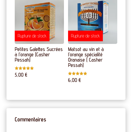
Rupture de stock
Rupture de stock
Petites Galettes Sucrées
Matsot au vin et à
à l’orange (Casher
l’orange spécialité
Pessah)
Oranaise ( Casher
Pessah)
5,00
€
Note
5.00
6,00
€
Note
sur 5
5.00
sur 5
Commentaires