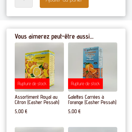
de
Galettes
Carrées
au
citron
Vous aimerez peut-être aussi…
(Casher
Pessah)
Rupture de stock
Rupture de stock
Assortiment Royal au
Galettes Carrées à
Citron (Casher Pessah)
l’orange (Casher Pessah)
5,00
€
5,00
€