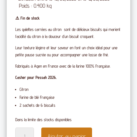
Poids : 0.400 kg
⚠️ Fin de stock
Les galettes carrées au citron sont de délicieux biscuits qui marient
l’acidité du citron à la douceur d’un biscuit croquant.
Leur texture légère et leur saveur en font un choix idéal pour une
petite pause sucrée ou pour accompagner une tasse de thé.
Fabriqués à Agen en France avec de la farine 100% Française.
Casher pour Pessah 2026.
Citron
Farine de blé Française
2 sachets de 6 biscuits
Dans la limite des stocks disponibles
quantité
Ajouter au panier