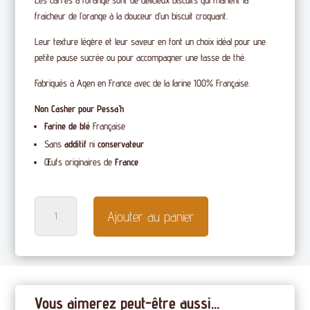
fraicheur de l’orange à la douceur d’un biscuit croquant.
Leur texture légère et leur saveur en font un choix idéal pour une
petite pause sucrée ou pour accompagner une tasse de thé.
Fabriqués à Agen en France avec de la farine 100% Française.
Non Casher pour Pessa’h
Farine de blé
Française
Sans
additif
ni
conservateur
Œufs originaires de
France
quantité
Ajouter au panier
de
Les
carrés
à
l'orange
Vous aimerez peut-être aussi…