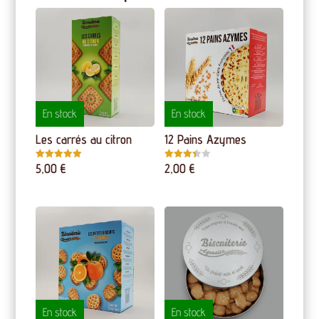
En stock
En stock
Les carrés au citron
12 Pains Azymes
5,00
€
2,00
€
Note
Note
5.00
3.40
sur 5
sur 5
En stock
En stock