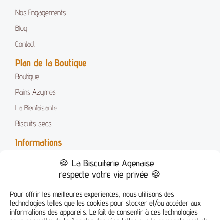
Nos Engagements
Blog
Contact
Plan de la Boutique
Boutique
Pains Azymes
La Bienfaisante
Biscuits secs
Informations
Mentions Légales
🍪 La Biscuiterie Agenaise
Conditions Générales de Vente
respecte votre vie privée 🍪
FAQ
Pour offrir les meilleures expériences, nous utilisons des
technologies telles que les cookies pour stocker et/ou accéder aux
Suivez-nous !
informations des appareils. Le fait de consentir à ces technologies