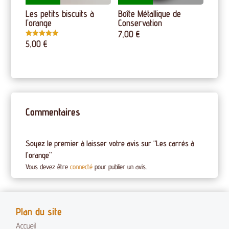
Les petits biscuits à
Boîte Métallique de
l’orange
Conservation
7,00
€
5,00
€
Note
5.00
sur 5
Commentaires
Soyez le premier à laisser votre avis sur “Les carrés à
l’orange”
Vous devez être
connecté
pour publier un avis.
Plan du site
Accueil