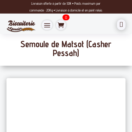
Livraison offerte à partir de 50€ • Poids maximum par
commande : 20Kg • Livraison à domicile et en point relais
0

Semoule de Matsot (Casher
Pessah)