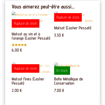
Vous aimerez peut-être aussi…
Rupture de stock
Rupture de stock
Matsot (Casher Pessah)
Matsot au vin et à
3,50
€
l’orange (Casher Pessah)
6,00
€
Note
4.75
sur 5
Rupture de stock
En stock
Matsot Fines (Casher
Boîte Métallique de
Pessah)
Conservation
2,00
€
7,00
€