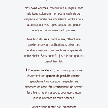
Nos
pains azymes
, croustillants et légers, sont
fabriqués selon une méthode ancestrale qui
respecte la pureté des ingrédients. Parfaits pour
accompagner vos repas ou pour une pause
légère à tout moment de la journée.
Nos
biscuits secs
, quant à eux, offrent une
palette de saveurs authentiques, allant des
recettes classiques aux créations originales de
notre atelier. Sans superflu, juste le bon goût du
biscuit bien fait.
À l’occasion de Pessa’h
, nous vous proposons
également une
gamme de produits casher
,
spécialement conçue pour respecter les
exigences de cette fête traditionnelle. Un savoir-
faire transmis et respecté, pour que chacun
puisse célébrer en toute sérénité.
Laissez-vous tenter par l’authenticité,