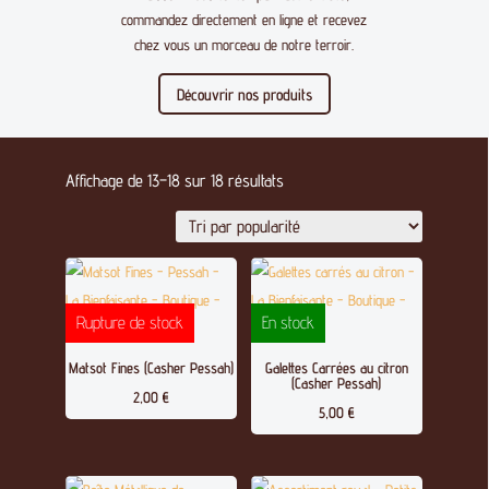
commandez directement en ligne et recevez
chez vous un morceau de notre terroir.
Découvrir nos produits
Trié
Affichage de 13–18 sur 18 résultats
par
popularité
Rupture de stock
En stock
Matsot Fines (Casher Pessah)
Galettes Carrées au citron
(Casher Pessah)
2,00
€
5,00
€