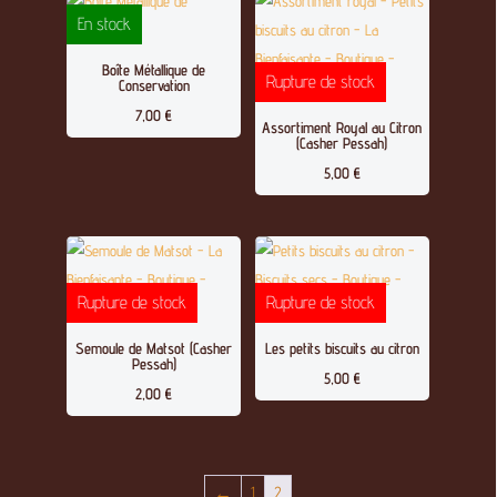
En stock
Boîte Métallique de
Rupture de stock
Conservation
7,00
€
Assortiment Royal au Citron
(Casher Pessah)
5,00
€
Rupture de stock
Rupture de stock
Semoule de Matsot (Casher
Les petits biscuits au citron
Pessah)
5,00
€
2,00
€
←
1
2