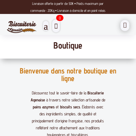
Livraison offerte à partir de 50€ • Poids maximum par
commande : 20Kg • Livraison à domicile et en point relais
0

Boutique
Bienvenue dans notre boutique en
ligne
Découvrez tout le savoir-faire de la
Biscuiterie
Agenaise
à travers notre sélection artisanale de
pains azymes
et
biscuits secs
. Élaborés avec
des ingrédients simples, de qualité et
principalement d’origine française, nos produits
reflètent notre attachement aux traditions
boulangères et biscuitières.