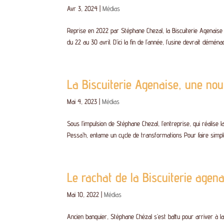
Avr 3, 2024
|
Médias
Reprise en 2022 par Stéphane Chezal, la Biscuiterie Agenaise
du 22 au 30 avril. D’ici la fin de l’année, l’usine devrait déména
La Biscuiterie Agenaise, une nou
Mai 4, 2023
|
Médias
Sous l’impulsion de Stéphane Chezal, l’entreprise, qui réalise
Pessa’h, entame un cycle de transformations Pour faire simple,
Le rachat de la Biscuiterie agen
Mai 10, 2022
|
Médias
Ancien banquier, Stéphane Chézal s’est battu pour arriver à la 