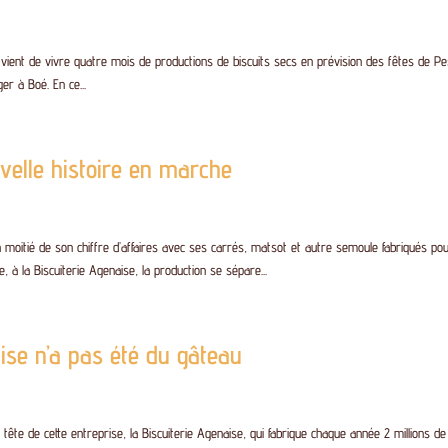
 vient de vivre quatre mois de productions de biscuits secs en prévision des fêtes de Pe
ger à Boé. En ce...
velle histoire en marche
 la moitié de son chiffre d’affaires avec ses carrés, matsot et autre semoule fabriqués po
 à la Biscuiterie Agenaise, la production se sépare...
aise n’a pas été du gâteau
tête de cette entreprise, la Biscuiterie Agenaise, qui fabrique chaque année 2 millions de