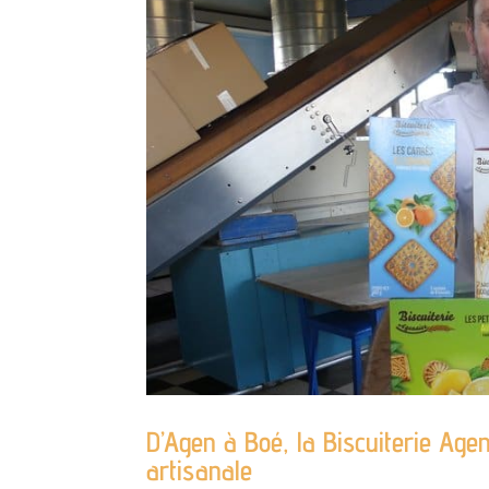
D’Agen à Boé, la Biscuiterie Age
artisanale