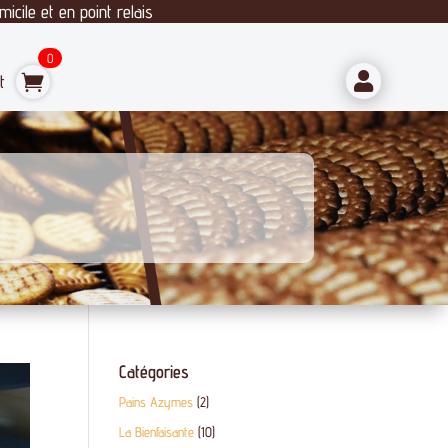
cile et en point relais
0

t
Catégories
Pains Azymes
(2)
La Bienfaisante
(10)